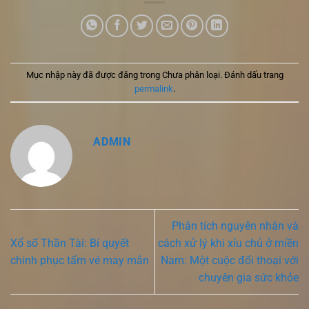
Mục nhập này đã được đăng trong Chưa phân loại. Đánh dấu trang
permalink
.
ADMIN
Phân tích nguyên nhân và
Xổ số Thần Tài: Bí quyết
cách xử lý khi xỉu chủ ở miền
chinh phục tấm vé may mắn
Nam: Một cuộc đối thoại với
chuyên gia sức khỏe