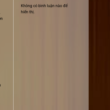
Không có bình luận nào để
hiển thị.
.
ền
u