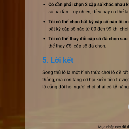
Có cần phải chọn 2 cặp số khác nhau k
số hai lần. Tuy nhiên, điều này có thể l
Tôi có thể chọn bất kỳ cặp số nào tôi 
bất kỳ cặp số nào từ 00 đến 99 khi chơi
Tôi có thể thay đổi cặp số đã chọn sa
thể thay đổi cặp số đã chọn.
5. Lời kết
Song thủ lô là một hình thức chơi lô đề rất
thắng, mà còn tăng cơ hội kiếm tiền từ việ
lô cũng đòi hỏi người chơi phải có kỹ năng 
Mục nhập này đã 