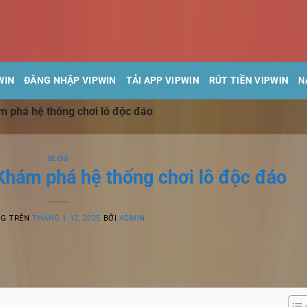
WIN
ĐĂNG NHẬP VIPWIN
TẢI APP VIPWIN
RÚT TIỀN VIPWIN
N
ám phá hệ thống chơi lô độc đáo
BLOG
 Khám phá hệ thống chơi lô độc đáo
NG TRÊN
THÁNG 1 12, 2025
BỞI
ADMIN