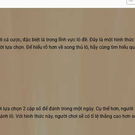
i cá cược, đặc biệt là trong lĩnh vực lô đề. Đây là một hình thức
i lựa chọn. Để hiểu rõ hơn về song thủ lô, hãy cùng tìm hiểu q
ơi lựa chọn 2 cặp số để đánh trong một ngày. Cụ thể hơn, người
nh lô. Với hình thức này, người chơi sẽ có tỉ lệ thắng cao hơn s