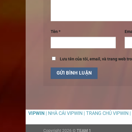
Tên
*
Ema
Lưu tên của tôi, email, và trang web tro
VIPWIN
| NHÀ CÁI VIPWIN | TRANG CHỦ VIPWIN |
Copyright 2026 ©
TEAM 1