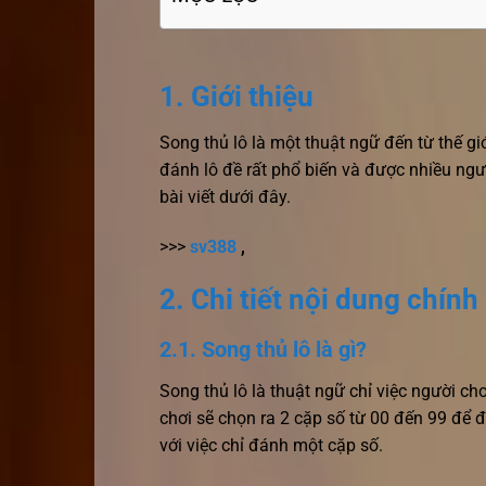
1. Giới thiệu
Song thủ lô là một thuật ngữ đến từ thế giớ
đánh lô đề rất phổ biến và được nhiều ngườ
bài viết dưới đây.
>>>
sv388
,
2. Chi tiết nội dung chính
2.1. Song thủ lô là gì?
Song thủ lô là thuật ngữ chỉ việc người ch
chơi sẽ chọn ra 2 cặp số từ 00 đến 99 để đá
với việc chỉ đánh một cặp số.