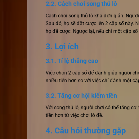
2.2. Cách chơi song thủ lô
Cách chơi song thủ lô khá đơn giản. Người 
Sau đó, họ sẽ đặt cược lên 2 cặp số này. 
họ đã cược. Ngược lại, nếu chỉ một cặp số 
3. Lợi ích
3.1. Tỉ lệ thắng cao
Việc chọn 2 cặp số để đánh giúp người chơ
nhiều tiền hơn so với việc chỉ đánh một cặ
3.2. Tăng cơ hội kiếm tiền
Với song thủ lô, người chơi có thể tăng cơ
tiền hơn từ việc chơi lô đề.
4. Câu hỏi thường gặp