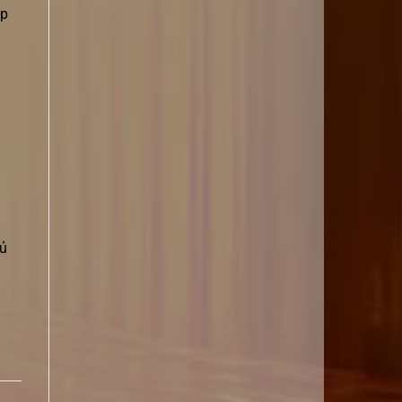
ặp
hủ