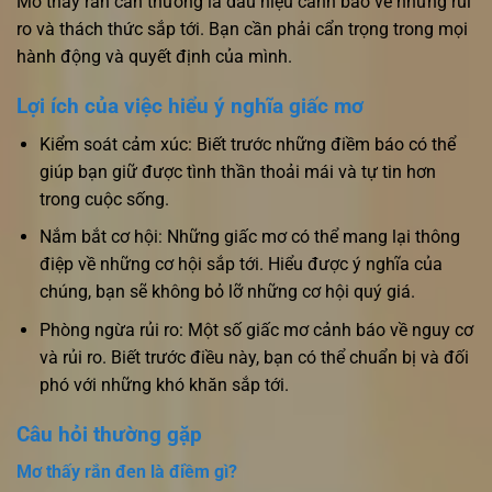
Mơ thấy rắn cắn thường là dấu hiệu cảnh báo về những rủi
ro và thách thức sắp tới. Bạn cần phải cẩn trọng trong mọi
hành động và quyết định của mình.
Lợi ích của việc hiểu ý nghĩa giấc mơ
Kiểm soát cảm xúc: Biết trước những điềm báo có thể
giúp bạn giữ được tình thần thoải mái và tự tin hơn
trong cuộc sống.
Nắm bắt cơ hội: Những giấc mơ có thể mang lại thông
điệp về những cơ hội sắp tới. Hiểu được ý nghĩa của
chúng, bạn sẽ không bỏ lỡ những cơ hội quý giá.
Phòng ngừa rủi ro: Một số giấc mơ cảnh báo về nguy cơ
và rủi ro. Biết trước điều này, bạn có thể chuẩn bị và đối
phó với những khó khăn sắp tới.
Câu hỏi thường gặp
Mơ thấy rắn đen là điềm gì?